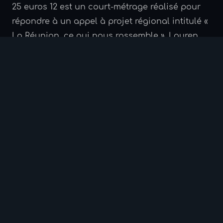
25 euros 12 est un court-métrage réalisé pour
répondre à un appel à projet régional intitulé «
La Réunion, ce qui nous rassemble ». Lauren
Ransan et Abel Vaccaro, co-réalisateurs, ont
décidé de détourner la thématique à leur
manière : un poulet bleu serait l'ultime réponse
au multiculturalisme et au vivre-ensemble
réunionnais. L'ironie évidente de cette réponse
tourne en dérision quiconque serait tenté
d'apporter une solution unique.
LA STRATÉGIE DU CLICHÉ
Passant de l'américain « Los Pollos Hermanos »