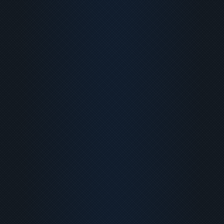
T
O
U
R
N
A
G