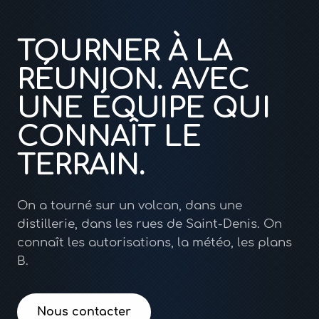
TOURNER À LA
RÉUNION. AVEC
UNE ÉQUIPE QUI
CONNAÎT LE
TERRAIN.
On a tourné sur un volcan, dans une
distillerie, dans les rues de Saint-Denis. On
connaît les autorisations, la météo, les plans
B.
Nous contacter