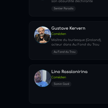
son absurdité déchirante
Sentier Paradis
Gustave Kervern
Comédien
Maître du burlesque (Groland),
acteur dans Au Fond du Trou
Au Fond du Trou
Lino Rasalonirina
Comédien
Somin Gazé