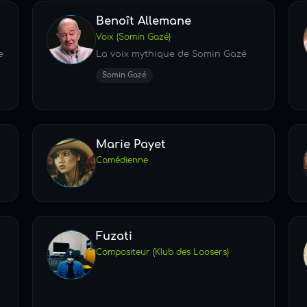
Benoît Allemane
Voix (Somin Gazé)
e
La voix mythique de Somin Gazé
Somin Gazé
Marie Payet
Comédienne
Fuzati
Compositeur (Klub des Loosers)