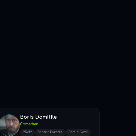
Boris Domitile
Comédien
25e12
Sentier Paradis
Somin Gazé