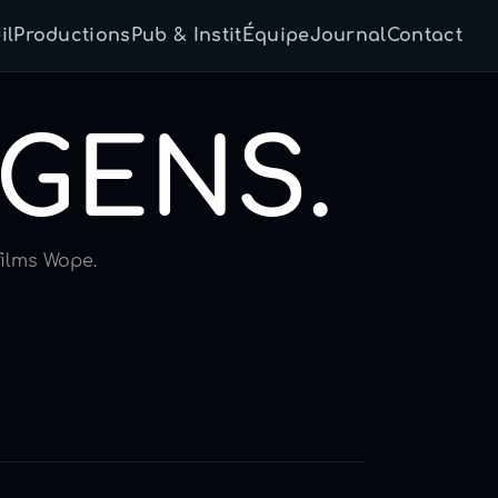
il
Productions
Pub & Instit
Équipe
Journal
Contact
 GENS.
films Wope.