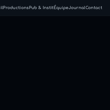
il
Productions
Pub & Instit
Équipe
Journal
Contact