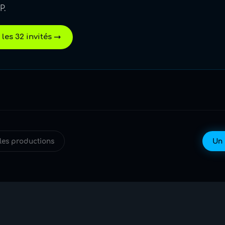
P.
 les 32 invités →
les productions
Un 