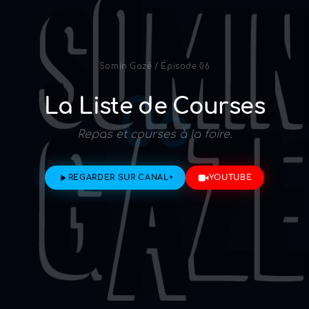
Somin Gazé
/
Épisode 06
06
La Liste de Courses
Repas et courses à la foire.
REGARDER SUR CANAL+
YOUTUBE