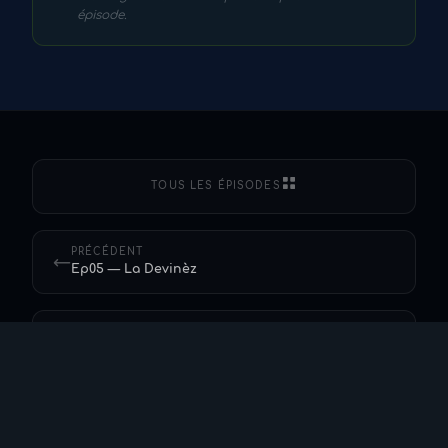
épisode.
TOUS LES ÉPISODES
PRÉCÉDENT
←
Ep05 — La Devinèz
SUIVANT
→
Ep07 — Boucané Port