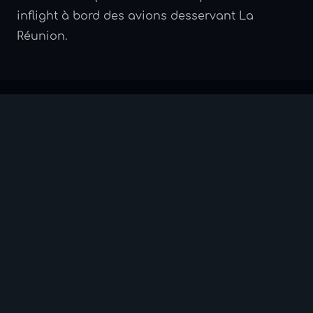
inflight à bord des avions desservant La
Réunion.
75 ans
30+
d'engagement
films
tournés
Ans
Lieux
5
Inflight