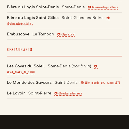
Bière au Logis Saint-Denis
· Saint-Denis ·
@biereaulogis.stdenis
Bière au Logis Saint-Gilles
· Saint-Gilles-les-Bains ·
@biereaulogis.stgilles
Embuscave
· Le Tampon ·
@jude.cqfd
RESTAURANTS
Les Caves du Soleil
· Saint-Denis (bar à vin) ·
@les_caves_du_soleil
Le Monde des Saveurs
· Saint-Denis ·
@le_monde_des_saveurs974
Le Lavoir
· Saint-Pierre ·
@restaurantdulavoir