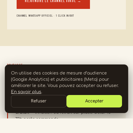
REJOINDRE LE CHANNEL ΠKOL →
CHANNEL WHATSAPP OFFICIEL · 1 CLICK IN/OUT
PRATIQUE
Livraison & Retrait
On utilise des cookies de mesure d’audience
(Google Analytics) et publicitaires (Meta) pour
améliorer le site. Vous pouvez accepter ou refuser.
En savoir plus
.
Refuser
Accepter
SAINT-DENIS CENTRE
Gratuit
— livraison ou retrait sur place. Délai 48–
72h après commande.