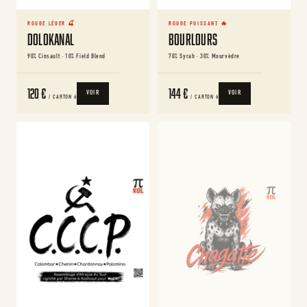
ROUGE LÉGER 🍒
ROUGE PUISSANT 🔥
Dolokanal
Bourlours
90% Cinsault · 10% Field Blend
70% Syrah · 30% Mourvèdre
120 €
144 €
VOIR
VOIR
/ CARTON 6
/ CARTON 6