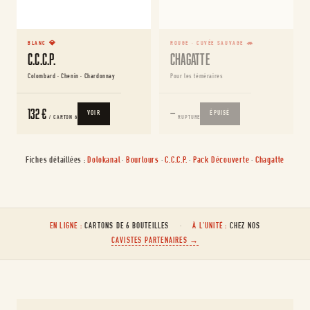
BLANC 💎
ROUGE · CUVÉE SAUVAGE 🦔
C.C.C.P.
Chagatte
Colombard · Chenin · Chardonnay
Pour les téméraires
132 €
—
VOIR
ÉPUISÉ
/ CARTON 6
RUPTURE
Fiches détaillées :
Dolokanal
·
Bourlours
·
C.C.C.P.
·
Pack Découverte
·
Chagatte
EN LIGNE :
CARTONS DE 6 BOUTEILLES
·
À L'UNITÉ :
CHEZ NOS
CAVISTES PARTENAIRES →