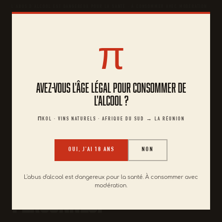
L'ABUS D'ALCOOL EST DANGEREUX POUR LA SANTÉ · À CONSOMMER AVEC MODÉRATION ·
VENTE INTERDITE AUX MINEURS
ACCUEIL
VINS NATURELS ΠKOL
π
π
KOL
Avez-vous l'âge légal pour consommer de
l'alcool ?
VIN NATUREL · AFRIQUE DU SUD · LA RÉUNION
Un jus de
ΠKOL · VINS NATURELS · AFRIQUE DU SUD → LA RÉUNION
fruit pour
OUI, J'AI 18 ANS
NON
grandes
L'abus d'alcool est dangereux pour la santé. À consommer avec
modération.
personnes.