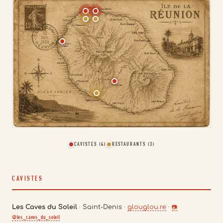
CAVISTES (4)
RESTAURANTS (3)
CAVISTES
Les Caves du Soleil
· Saint-Denis ·
glouglou.re
·
@les_caves_du_soleil