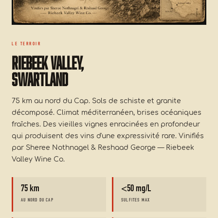
LE TERROIR
Riebeek Valley,
Swartland
75 km au nord du Cap. Sols de schiste et granite
décomposé. Climat méditerranéen, brises océaniques
fraîches. Des vieilles vignes enracinées en profondeur
qui produisent des vins d'une expressivité rare. Vinifiés
par Sheree Nothnagel & Reshaad George — Riebeek
Valley Wine Co.
75 km
<50 mg/L
AU NORD DU CAP
SULFITES MAX