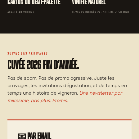
Carton ou demi-palette
Vinifié naturel
ADAPTÉ AU VOLUME
LEVURES INDIGÈNES · SOUFRE < 50 MG/L
SUIVEZ LES ARRIVAGES
Cuvée 2026 fin d'année.
Pas de spam. Pas de promo agressive. Juste les
arrivages, les invitations dégustation, et de temps en
temps une histoire de vigneron.
Une newsletter par
millésime, pas plus. Promis.
📧
Par email