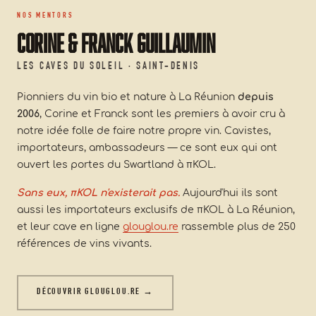
NOS MENTORS
Corine & Franck Guillaumin
LES CAVES DU SOLEIL · SAINT-DENIS
Pionniers du vin bio et nature à La Réunion
depuis
2006
, Corine et Franck sont les premiers à avoir cru à
notre idée folle de faire notre propre vin. Cavistes,
importateurs, ambassadeurs — ce sont eux qui ont
ouvert les portes du Swartland à πKOL.
Sans eux, πKOL n'existerait pas.
Aujourd'hui ils sont
aussi les importateurs exclusifs de πKOL à La Réunion,
et leur cave en ligne
glouglou.re
rassemble plus de 250
références de vins vivants.
DÉCOUVRIR GLOUGLOU.RE →